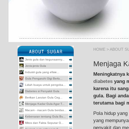
HOME
> ABOUT S
Jenis gula dan kegunaanny...
Menjaga Ka
Jenis-jenis Gula
Industri gula yang efisie...
Meningkatnya ka
Gula Pengaruhi Gigi Berlu...
diabetes
yang m
Lidah buaya untuk pengoba...
karena itu sang
Diabetes si Penyakit Gula
gula. Bagi anda
Berikan Larutan Gula Ceg...
terutama bagi m
Menjaga Kadar Gula Agar T...
Macam - macam Gula berdas...
Pola hidup yang
Kebenaran tentang Gula Bu...
yang mempunyai 
Mitos dan Fakta Seputar G...
penyakit dan mem