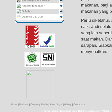
Apakah gula rafinasi itu?
makanan, bagi a
Apakah guna gula?
makanan yang ba
GI Index
Diabetes VS. Gula
Perlu diketahui
naik. Jadi selal
yang lain seper
saat makan. Da
sarapan. Siapka
menyehatkan.
Olahraga
, juga 
lakukan latihan 
Sementara bagi a
waktu yang sama
harus anda perh
sepatu yang nya
Saat berolahraga
Home
|
Products
|
Company Profile
|
About Sugar
|
Gallery
|
Contact Us
kemudian saat l
PT.Sugar Labinta | Indonesian Sugar Refinery Manufacturer | Member 