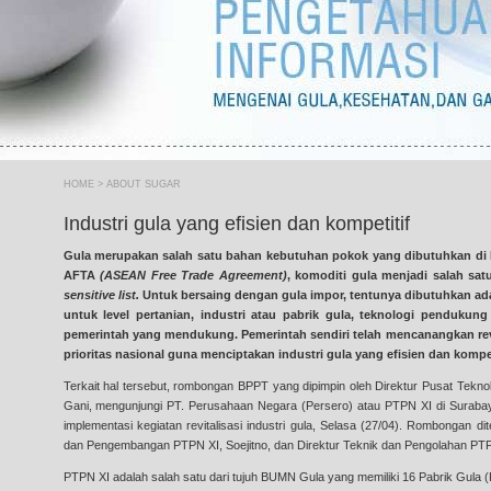
HOME
> ABOUT SUGAR
Industri gula yang efisien dan kompetitif
Gula merupakan salah satu bahan kebutuhan pokok yang dibutuhkan di I
AFTA
(ASEAN Free Trade Agreement)
, komoditi gula menjadi salah s
sensitive list.
Untuk bersaing dengan gula impor, tentunya dibutuhkan ada
untuk level pertanian, industri atau pabrik gula, teknologi pendukun
pemerintah yang mendukung. Pemerintah sendiri telah mencanangkan revit
prioritas nasional guna menciptakan industri gula yang efisien dan kompet
Terkait hal tersebut, rombongan BPPT yang dipimpin oleh Direktur Pusat Teknol
Gani, mengunjungi PT. Perusahaan Negara (Persero) atau PTPN XI di Suraba
implementasi kegiatan revitalisasi industri gula, Selasa (27/04). Rombongan d
dan Pengembangan PTPN XI, Soejitno, dan Direktur Teknik dan Pengolahan PTPN X
PTPN XI adalah salah satu dari tujuh BUMN Gula yang memiliki 16 Pabrik Gula (