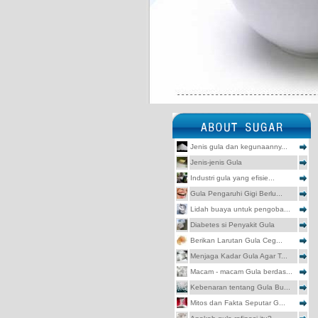
Jenis gula dan kegunaanny...
Jenis-jenis Gula
Industri gula yang efisie...
Gula Pengaruhi Gigi Berlu...
Lidah buaya untuk pengoba...
Diabetes si Penyakit Gula
Berikan Larutan Gula Ceg...
Menjaga Kadar Gula Agar T...
Macam - macam Gula berdas...
Kebenaran tentang Gula Bu...
Mitos dan Fakta Seputar G...